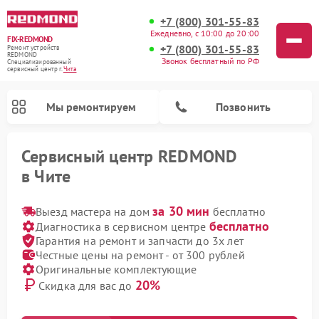
+7 (800) 301-55-83
Ежедневно, с 10:00 до 20:00
FIX-REDMOND
+7 (800) 301-55-83
Ремонт устройств
REDMOND
Звонок бесплатный по РФ
Специализированный
cервисный центр г.
Чита
Мы ремонтируем
Позвонить
Сервисный центр REDMOND
в Чите
за 30 мин
Выезд мастера на дом
бесплатно
бесплатно
Диагностика в сервисном центре
Гарантия на ремонт и запчасти до 3х лет
Честные цены на ремонт - от 300 рублей
Оригинальные комплектующие
20%
Скидка для вас до
Ремонт вертикальных пылесосов REDMOND
Ремонт роботов-пылесосов REDMOND
Ремонт парогенераторов REDMOND
Ремонт очистителей воздуха REDMOND
Ремонт роботов-стеклоочистителей REDMOND
Ремонт водонагревателей REDMOND
Ремонт планетарных миксеров REDMOND