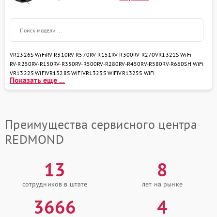
VR1326S WiFi
RV-R310
RV-R570
RV-R151
RV-R300
RV-R270
VR1321S WiFi
RV-R250
RV-R150
RV-R350
RV-R500
RV-R280
RV-R450
RV-R580
RV-R660SH WiFi
VR1322S WiFi
VR1328S WiFi
VR1323S WiFi
VR1325S WiFi
Показать еще ...
Преимущества сервисного центра
REDMOND
13
8
сотрудников в штате
лет на рынке
3666
4